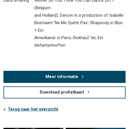
Dans ervaring
Winner So You Think You Can Dance 2011
(Belgium
and Holland); Dancer in a production of Isabelle
Beernaert ‘Ne Me Quitte Pas’; Rhapsody in Blue
+ Ein
Amerikaner in Paris; DickhauÌˆter, Ein
elefantentreffen
Meer informatie
Download profielkaart
Terug naar het overzicht